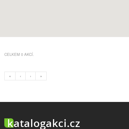
CELKEM 0 AKCÍ.
«
‹
›
»