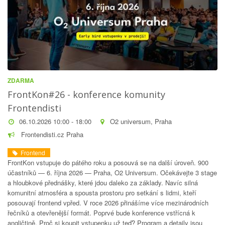
ZDARMA
FrontKon#26 - konference komunity
Frontendisti
06.10.2026 10:00 - 18:00
O2 universum, Praha
Frontendisti.cz Praha
Frontend
FrontKon vstupuje do pátého roku a posouvá se na další úroveň. 900
účastníků — 6. října 2026 — Praha, O2 Universum. Očekávejte 3 stage
a hloubkové přednášky, které jdou daleko za základy. Navíc silná
komunitní atmosféra a spousta prostoru pro setkání s lidmi, kteří
posouvají frontend vpřed. V roce 2026 přinášíme více mezinárodních
řečníků a otevřenější formát. Poprvé bude konference vstřícná k
angličtině. Proč si koupit vstupenku už teď? Program a detaily jsou