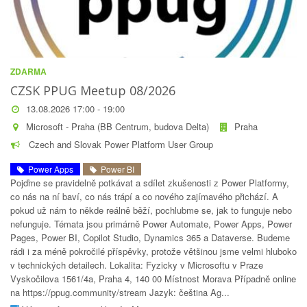
ZDARMA
CZSK PPUG Meetup 08/2026
13.08.2026 17:00 - 19:00
Microsoft - Praha (BB Centrum, budova Delta)
Praha
Czech and Slovak Power Platform User Group
Power Apps
Power BI
Pojďme se pravidelně potkávat a sdílet zkušenosti z Power Platformy,
co nás na ní baví, co nás trápí a co nového zajímavého přichází. A
pokud už nám to někde reálně běží, pochlubme se, jak to funguje nebo
nefunguje. Témata jsou primárně Power Automate, Power Apps, Power
Pages, Power BI, Copilot Studio, Dynamics 365 a Dataverse. Budeme
rádi i za méně pokročilé příspěvky, protože většinou jsme velmi hluboko
v technických detailech. Lokalita: Fyzicky v Microsoftu v Praze
Vyskočilova 1561/4a, Praha 4, 140 00 Místnost Morava Případně online
na https://ppug.community/stream Jazyk: čeština Ag...