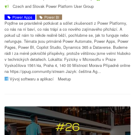
Czech and Slovak Power Platform User Group
Power Apps
Power BI
Pojďme se pravidelně potkávat a sdílet zkušenosti z Power Platformy,
co nás na ní baví, co nás trápí a co nového zajímavého přichází. A
pokud už nám to někde reálně běží, pochlubme se, jak to funguje nebo
nefunguje. Témata jsou primárně Power Automate, Power Apps, Power
Pages, Power BI, Copilot Studio, Dynamics 365 a Dataverse. Budeme
rádi i za méně pokročilé příspěvky, protože většinou jsme velmi hluboko
v technických detailech. Lokalita: Fyzicky v Microsoftu v Praze
Vyskočilova 1561/4a, Praha 4, 140 00 Místnost Morava Případně online
na https://ppug.community/stream Jazyk: čeština Ag...
Vývoj softwaru a aplikací
Meetup