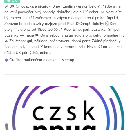
UX
🎉 UX Grilovačka a piknik v Brně (English version below) Přijďte s námi
na letní podvečer plný pohody, dobrého jídla a UX debat. 🙏 Nemusíte
být expert – stačí zvědavost a zájem o design a chuť potkat fajn lidi.
Zároveň to bude skvělý rozjezd před RealUXCamp! Detaily: 🗓️ Kdy:
úterý 11. srpna, od 18:00–20:00 📍 Kde: Brno, park Lužánky, Grillpoint
Lužánky — mapa 🍽️ Co s sebou: vlastní jídlo a pití, deku, případně hry
🔥 Zajištěno: gril, základní občerstvení, dobrá parta Žádné přednášky,
žádné slajdy — jen UX komunita v letním módu. Nezáleží na tom jestli
děláte UX pár týdnů, nebo r...
Grafika, multimédia a design
Meetup