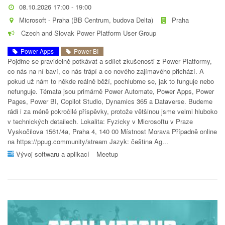
08.10.2026 17:00 - 19:00
Microsoft - Praha (BB Centrum, budova Delta)
Praha
Czech and Slovak Power Platform User Group
Power Apps
Power BI
Pojďme se pravidelně potkávat a sdílet zkušenosti z Power Platformy,
co nás na ní baví, co nás trápí a co nového zajímavého přichází. A
pokud už nám to někde reálně běží, pochlubme se, jak to funguje nebo
nefunguje. Témata jsou primárně Power Automate, Power Apps, Power
Pages, Power BI, Copilot Studio, Dynamics 365 a Dataverse. Budeme
rádi i za méně pokročilé příspěvky, protože většinou jsme velmi hluboko
v technických detailech. Lokalita: Fyzicky v Microsoftu v Praze
Vyskočilova 1561/4a, Praha 4, 140 00 Místnost Morava Případně online
na https://ppug.community/stream Jazyk: čeština Ag...
Vývoj softwaru a aplikací
Meetup