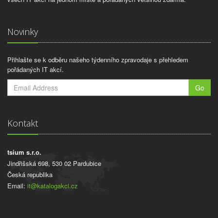
Novinky
Přihlašte se k odběru našeho týdenního zpravodaje s přehledem
pořádaných IT akcí.
Go
Kontakt
tsium s.r.o.
Jindřišská 698, 530 02 Pardubice
Česká republika
Email:
it@katalogakci.cz