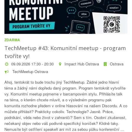
ZDARMA
TechMeetup #43: Komunitní meetup - program
tvoříte vy!
09.09.2026 17:30 - 20:30
Impact Hub Ostrava
Ostrava
TechMeetup Ostrava
Ahoj, tentokrát to bude trochu jiný TechMeetup. Žádné jedno hlavní
téma a žádný námi dopředu daný program. Program tentokrát vytvoříte
vy. Komunitní meetup pojmeme v barcampovém stylu. Přihlásíte talk
na téma, o kterém chcete mluvit, a o výsledném programu pak
komunita rozhodne předem v online hlasování na našem Discordu. A co
můžete přihlásit? Prakticky cokoliv. Technologie? Jasně. Práce,
podnikání, věda nebo život v zahraničí? Sem s tím. Osobní zkušenost,
nečekaný objev nebo váš podivně specifický koníček? Klidně taky.
Nemusíte být ostřílení speakeři ani mít za sebou půlku konferenční ...