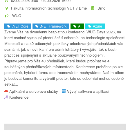
02.09.2026 9:00 - 03.09.2026 16:00
Fakulta informačních technologií VUT v Brně
Brno
WUG
.NET Core
.NET Framework
AI
Azure
Zveme Vás na dvoudenní bezplatnou konferenci WUG Days 2026, na
které osobně vystoupí přední čeští odborníci na technologie společnosti
Microsoft a na 40 odborných prakticky orientovaných přednáškách vás
seznámí, jak s novinkami pro administrátory i vývojáře, tak s best-
practices spojenými s aktuálně používanými technologiemi.
Připravujeme pro Vás 40 přednášek, které budou probíhat ve 4
souběžných přednáškových místnostech. Konference proběhne pouze
prezenčně, hybridní formu se streamováním nechystáme. Naším cílem
je budovat komunitu a vytvořit prostor, kde se odborníci mohou osobně
setkat...
Aplikační a serverové služby
Vývoj softwaru a aplikací
Konference