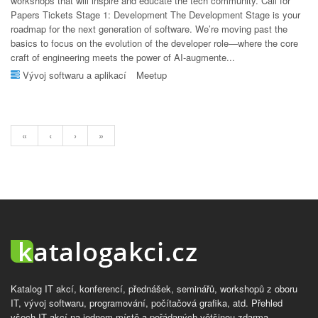
workshops that will inspire and educate the tech community. Call for
Papers Tickets Stage 1: Development The Development Stage is your
roadmap for the next generation of software. We’re moving past the
basics to focus on the evolution of the developer role—where the core
craft of engineering meets the power of AI-augmente...
Vývoj softwaru a aplikací
Meetup
«
‹
›
»
Katalog IT akcí, konferencí, přednášek, seminářů, workshopů z oboru
IT, vývoj softwaru, programování, počítačová grafika, atd. Přehled
všech IT akcí na jednom místě a pořádaných většinou zdarma.