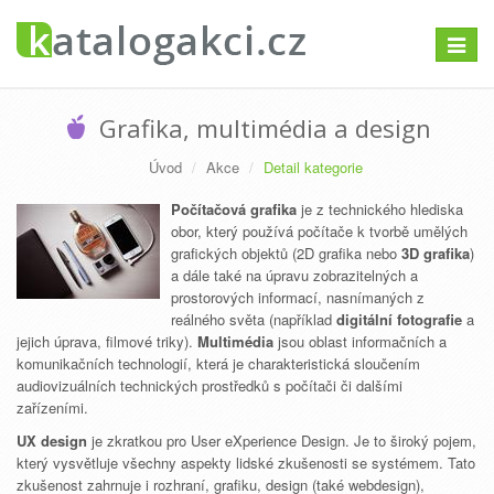
Přepno
navigac
Grafika, multimédia a design
Úvod
Akce
Detail kategorie
Počítačová grafika
je z technického hlediska
obor, který používá počítače k tvorbě umělých
grafických objektů (2D grafika nebo
3D grafika
)
a dále také na úpravu zobrazitelných a
prostorových informací, nasnímaných z
reálného světa (například
digitální fotografie
a
jejich úprava, filmové triky).
Multimédia
jsou oblast informačních a
komunikačních technologií, která je charakteristická sloučením
audiovizuálních technických prostředků s počítači či dalšími
zařízeními.
UX design
je zkratkou pro User eXperience Design. Je to široký pojem,
který vysvětluje všechny aspekty lidské zkušenosti se systémem. Tato
zkušenost zahrnuje i rozhraní, grafiku, design (také webdesign),