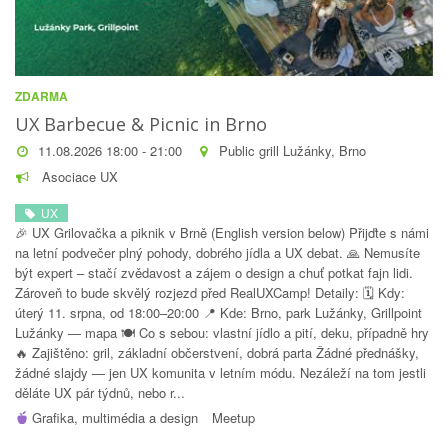
ZDARMA
UX Barbecue & Picnic in Brno
11.08.2026 18:00 - 21:00
Public grill Lužánky, Brno
Asociace UX
UX
🎉 UX Grilovačka a piknik v Brně (English version below) Přijďte s námi
na letní podvečer plný pohody, dobrého jídla a UX debat. 🙏 Nemusíte
být expert – stačí zvědavost a zájem o design a chuť potkat fajn lidi.
Zároveň to bude skvělý rozjezd před RealUXCamp! Detaily: 🗓️ Kdy:
úterý 11. srpna, od 18:00–20:00 📍 Kde: Brno, park Lužánky, Grillpoint
Lužánky — mapa 🍽️ Co s sebou: vlastní jídlo a pití, deku, případně hry
🔥 Zajištěno: gril, základní občerstvení, dobrá parta Žádné přednášky,
žádné slajdy — jen UX komunita v letním módu. Nezáleží na tom jestli
děláte UX pár týdnů, nebo r...
Grafika, multimédia a design
Meetup