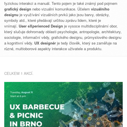
fyzickou interakci a manuál. Tento pojem je také známý pod pojmem
grafický design
nebo vizuální komunikace. Účelem
vizuálního
designu
je využívání vizuálních prvků jako jsou barvy, obrázky,
symboly atd., které předávají určitou zprávu lidem, které je
vnímají.
User eXperienced Design
je vysoce multidisciplinární obor,
který slučuje dohromady oblasti psychologie, antropologie, architektury,
sociologie, informační vědy, grafického designu, průmyslového designu
a kognitivní vědy.
UX designér
je tedy člověk, který se zaměřuje na
různé, multioborové aspekty interakce uživatele a produktu.
CELKEM 1 AKCÍ.